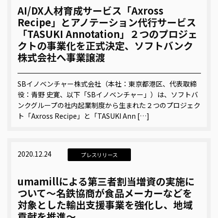
AI/DX人材育成サービス「Axross
Recipe」とアノテーション代行サービス
「TASUKI Annotation」２つのプロジェ
クトの事業化を正式決定、ソフトバンク
株式会社へ事業譲渡
SBイノベンチャー株式会社（本社：東京都港区、代表取締
役：青野 史寛、以下「SBイノベンチャー」）は、ソフトバ
ンクグループの社内起業制度から生まれた２つのプロジェク
ト「Axross Recipe」と「TASUKI Ann […]
2020.12.24
プレスリリース
umamillによる第三者割当増資の実施に
ついて〜名鉄協商が食品メーカーなどを
対象とした輸出支援事業を強化し、地域
貢献を推進〜